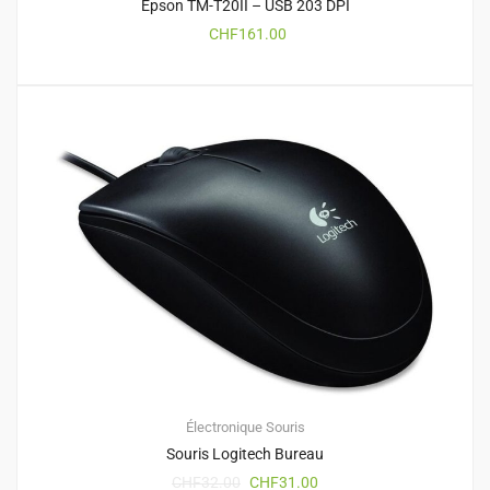
Epson TM-T20II – USB 203 DPI
CHF
161.00
Électronique
Souris
Souris Logitech Bureau
CHF
32.00
CHF
31.00