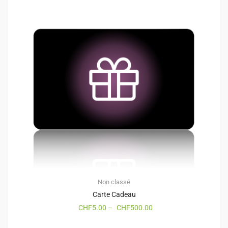
Non classé
Carte Cadeau
CHF
5.00
–
CHF
500.00