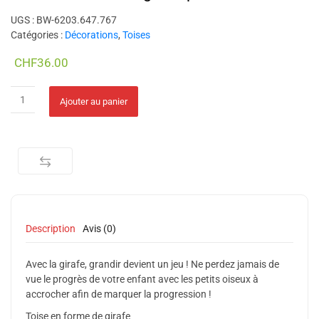
UGS :
BW-6203.647.767
Catégories :
Décorations
,
Toises
CHF
36.00
EVEREARTH Toise girafe pour enfants quantity
Alternative:
Ajouter au panier
Description
Avis (0)
Avec la girafe, grandir devient un jeu ! Ne perdez jamais de
vue le progrès de votre enfant avec les petits oiseux à
accrocher afin de marquer la progression !
Toise en forme de girafe