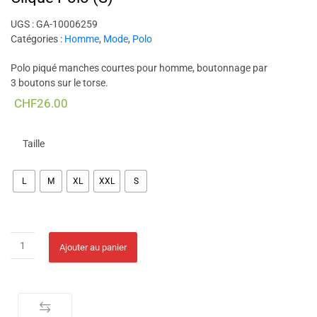
UGS :
GA-10006259
Catégories :
Homme
,
Mode
,
Polo
Polo piqué manches courtes pour homme, boutonnage par
3 boutons sur le torse.
CHF
26.00
Taille
L
M
XL
XXL
S
Clique Polo (S) quantity
Alternative:
Ajouter au panier