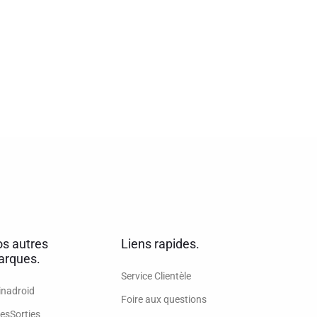
s autres
Liens rapides.
rques.
Service Clientèle
inadroid
Foire aux questions
esSorties