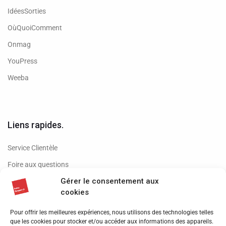
IdéesSorties
OùQuoiComment
Onmag
YouPress
Weeba
Liens rapides.
Service Clientèle
Foire aux questions
Gérer le consentement aux
Conditions de vente
cookies
Retour de produits
Pour offrir les meilleures expériences, nous utilisons des technologies telles
Livraison
que les cookies pour stocker et/ou accéder aux informations des appareils.