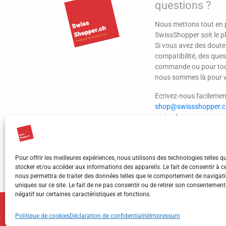
questions ?
Nous mettons tout en p
SwissShopper soit le pl
Si vous avez des doute
compatibilité, des ques
commande ou pour tou
nous sommes là pour 
Ecrivez-nous facilemen
shop@swissshopper.c
reviendrons vers vous 
délais.
Pour offrir les meilleures expériences, nous utilisons des technologies telles q
stocker et/ou accéder aux informations des appareils. Le fait de consentir à c
nous permettra de traiter des données telles que le comportement de navigati
uniques sur ce site. Le fait de ne pas consentir ou de retirer son consentement
négatif sur certaines caractéristiques et fonctions.
© 2020 SwissShopper - Une marque du SpecEtoile.
Politique de cookies
Déclaration de confidentialité
Impressum