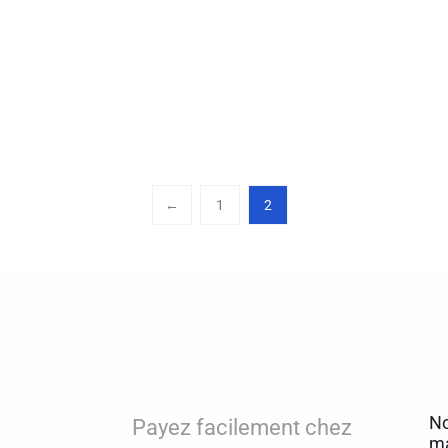
←
1
2
No
Payez facilement chez
ma