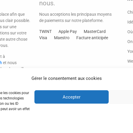
nous.
Ch
lace afin que
Nous acceptions les principaux moyens
us clair possible.
de paiements sur notre plateforme.
Idé
s sur une
TWINT
Apple Pay
MasterCard
Où
tions sur votre
Visa
Maestro
Facture anticipée
te autre chose
On
vous.
Yo
t à
We
h
et nous
dans les meilleurs
Gérer le consentement aux cookies
ue les cookies pour
Accepter
es technologies
on ou les ID
 peut avoir un effet