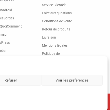
Service Clientèle
inadroid
Foire aux questions
esSorties
Conditions de vente
QuoiComment
Retour de produits
mag
Livraison
uPress
Mentions légales
eba
Politique de
confidentialité
Formulaire de gestion de
données
Refuser
Voir les préférences